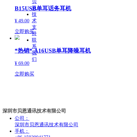
贝
B15USB单耳话务耳机
恩
技
术
¥ 49.00
支
立即购买
持
联
系
*热销* A16USB单耳降噪耳机
我
们
¥ 69.00
立即购买
深圳市贝恩通讯技术有限公司
公司：
深圳市贝恩通讯技术有限公司
手机：