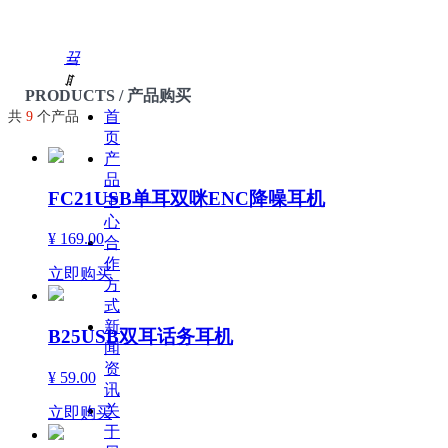
끀
ꁲ
PRODUCTS / 产品购买
首
共
9
个产品
页
产
品
FC21USB单耳双咪ENC降噪耳机
中
心
¥ 169.00
合
作
立即购买
方
式
新
B25USB双耳话务耳机
闻
资
¥ 59.00
讯
关
立即购买
于