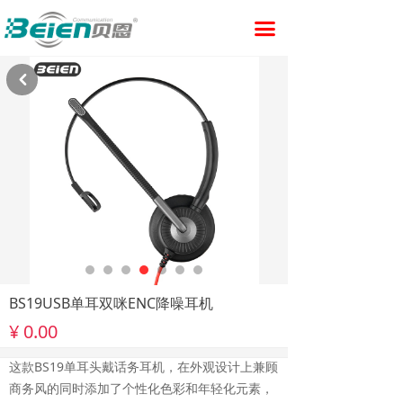
首页
끀
产品中心
낒
合作方式
新闻资讯
关于贝恩
技术支持
联系我们
BS19USB单耳双咪ENC降噪耳机
¥
0.00
这款BS19单耳头戴话务耳机，在外观设计上兼顾
商务风的同时添加了个性化色彩和年轻化元素，