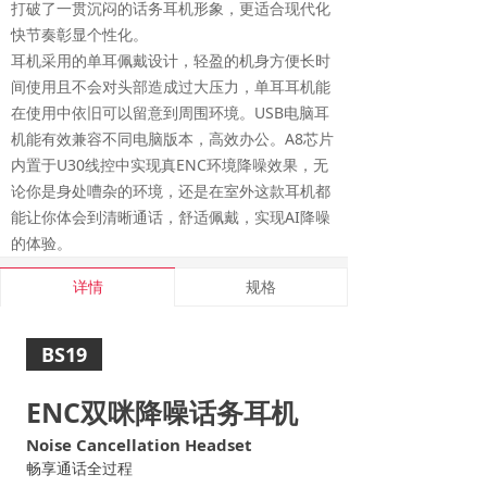
打破了一贯沉闷的话务耳机形象，更适合现代化
快节奏彰显个性化。
耳机采用的单耳佩戴设计，轻盈的机身方便长时
间使用且不会对头部造成过大压力，单耳耳机能
在使用中依旧可以留意到周围环境。USB电脑耳
机能有效兼容不同电脑版本，高效办公。A8芯片
内置于U30线控中实现真ENC环境降噪效果，无
论你是身处嘈杂的环境，还是在室外这款耳机都
能让你体会到清晰通话，舒适佩戴，实现AI降噪
的体验。
详情
规格
BS19
ENC双咪降噪话务耳机
Noise Cancellation Headset
畅享通话全过程