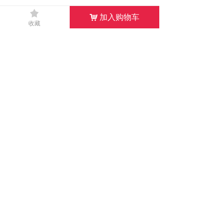
끄
加入购物车
낙
收藏
左右滑动查看完整表格
喇
麦
叭
克
单
风
元
外
方
径
ф28mm
向
单指向
尺
性
寸
频
率
尺
20HZ～20KHZ
ф6*2.7mm
响
寸
应
频
灵
率
50HZ-
敏
112±3dB(at1KHz1mw)
范
3.0kHZ